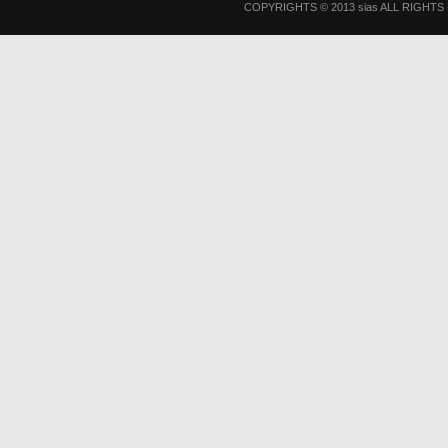
COPYRIGHTS © 2013 sias ALL RIGHT