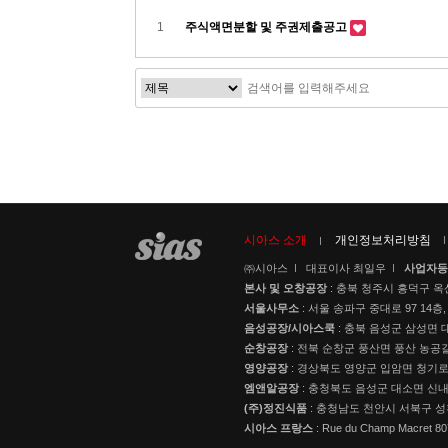
1
주식액면분할 및 주권제출공고
시아스 소개
개인정보처리방침
㈜시아스
대표이사 최일우
사업자등
본사 및 오창공장
: 충북 청주시 흥덕구 옥
서울사무소
: 서울 송파구 중대로 97 14층,
음성공장/시아스쿡
: 충북 음성군 삼성면 대
순창공장
: 전북 순창군 풍산면 풍산 농공길
영양공장
: 경상북도 영양군 입암면 청기로 3
엠앤알공장
: 충청북도 음성군 대소면 신내로
(주)정진식품
: 충청남도 천안시 서북구 성
시아스 프랑스
: Rue du Champ Macret 