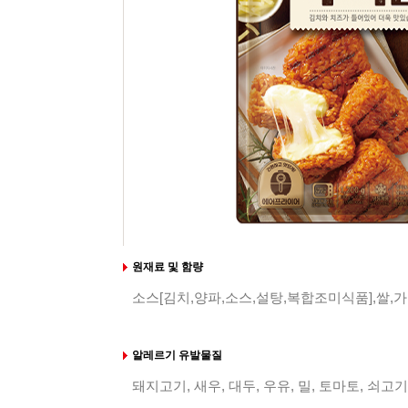
원재료 및 함량
소스[김치,양파,소스,설탕,복합조미식품],쌀,
알레르기 유발물질
돼지고기, 새우, 대두, 우유, 밀, 토마토, 쇠고