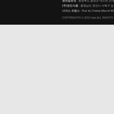
엠앤알공장
: 충청북도 음성군 대소면 신내로
(주)정진식품
: 충청남도 천안시 서북구 성
시아스 프랑스
: Rue du Champ Macret 
COPYRIGHTS © 2013 sias ALL RIGHT