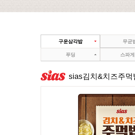
구운삼각밥
무균
푸딩
스파게
sias김치&치즈주먹