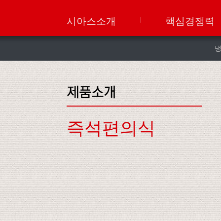
시아스소개
핵심경쟁력
즉석편의식