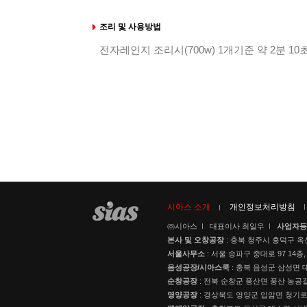
조리 및 사용방법
전자레인지 조리시(700w) 1개기준 약 2분 10
시아스 소개
개인정보처리방침
㈜시아스
대표이사 최일우
사업자등
본사 및 오창공장
: 충북 청주시 흥덕구 옥
서울사무소
: 서울 송파구 중대로 97 14층,
음성공장/시아스쿡
: 충북 음성군 삼성면 대
순창공장
: 전북 순창군 풍산면 풍산 농공길
영양공장
: 경상북도 영양군 입암면 청기로 3