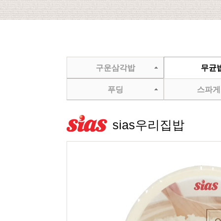
구운삼각밥
무균
푸딩
스파게
sias우리집밥