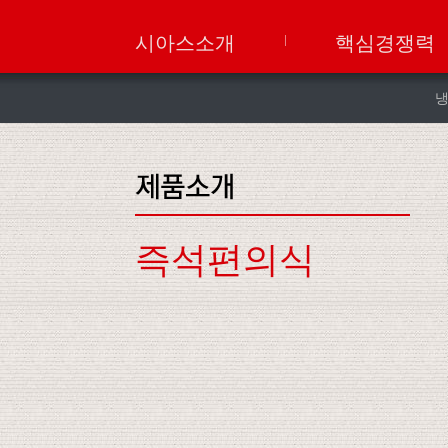
시아스소개
핵심경쟁력
즉석편의식