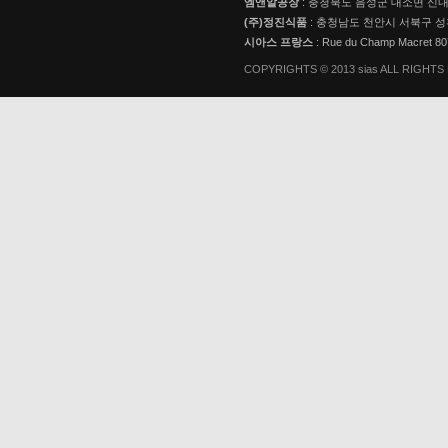
엠앤알공장
: 충청북도 음성군 대소면 신내로
(주)정진식품
: 충청남도 천안시 서북구 성
시아스 프랑스
: Rue du Champ Macret 
COPYRIGHTS © 2013 sias ALL RIGHT