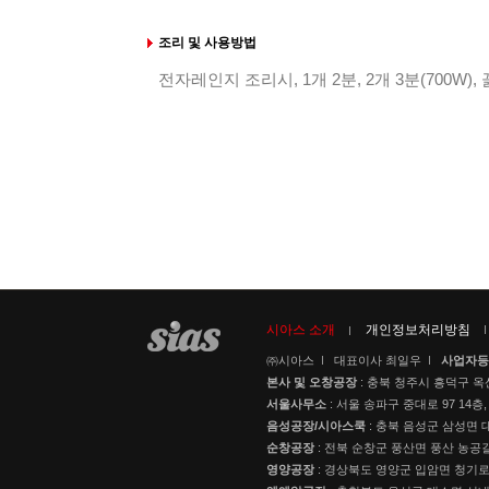
조리 및 사용방법
전자레인지 조리시, 1개 2분, 2개 3분(700W)
시아스 소개
개인정보처리방침
㈜시아스
대표이사 최일우
사업자등
본사 및 오창공장
: 충북 청주시 흥덕구 옥
서울사무소
: 서울 송파구 중대로 97 14층,
음성공장/시아스쿡
: 충북 음성군 삼성면 대
순창공장
: 전북 순창군 풍산면 풍산 농공길
영양공장
: 경상북도 영양군 입암면 청기로 3