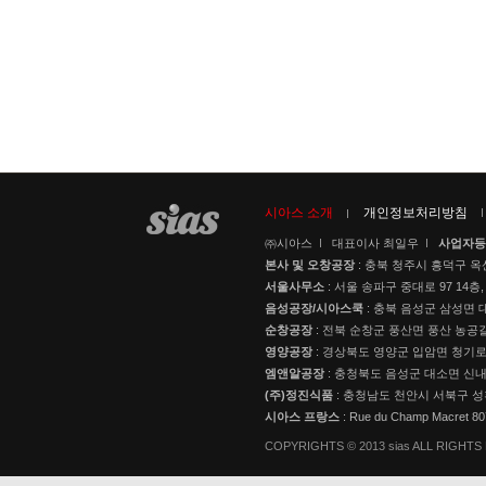
시아스 소개
개인정보처리방침
㈜시아스
대표이사 최일우
사업자등
본사 및 오창공장
: 충북 청주시 흥덕구 옥
서울사무소
: 서울 송파구 중대로 97 14층,
음성공장/시아스쿡
: 충북 음성군 삼성면 대
순창공장
: 전북 순창군 풍산면 풍산 농공길
영양공장
: 경상북도 영양군 입암면 청기로 3
엠앤알공장
: 충청북도 음성군 대소면 신내로
(주)정진식품
: 충청남도 천안시 서북구 성
시아스 프랑스
: Rue du Champ Macret 
COPYRIGHTS © 2013 sias ALL RIGHT