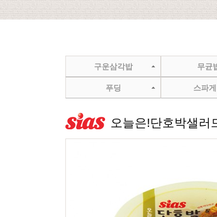
구운삼각밥
무균
푸딩
스파게
오늘은!단호박샐러드 