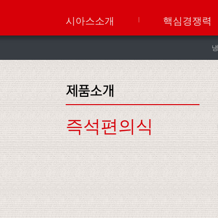
시아스소개
핵심경쟁력
즉석편의식