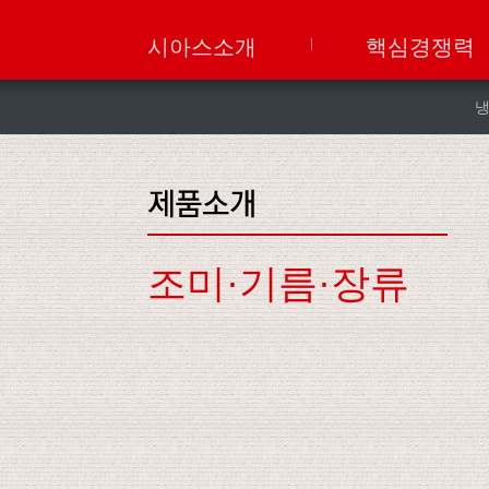
시아스소개
핵심경쟁력
조미·기름·장류