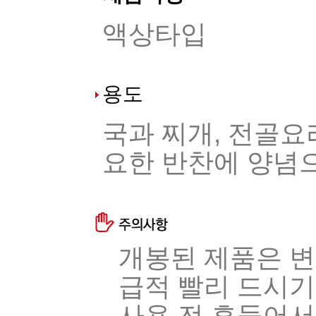
액상타입
용도
국과 찌개, 전골요
요한 반찬에 양념
개봉된 제품은 변
급적 빨리 드시기 
사용 전 흔들어서