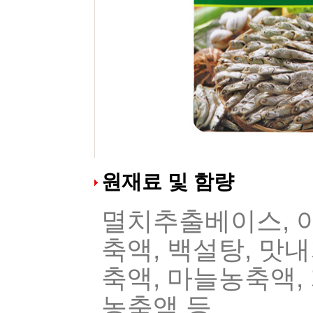
원재료 및 함량
멸치추출베이스, 야
축액, 백설탕, 맛
축액, 마늘농축액,
농축액 등