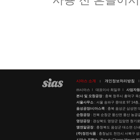
시아스 소개
개인정보처리방침
㈜시아스
대표이사 최일우
사업자등
본사 및 오창공장
: 충북 청주시 흥덕구 옥
서울사무소
: 서울 송파구 중대로 97 14층,
음성공장/시아스쿡
: 충북 음성군 삼성면 대
순창공장
: 전북 순창군 풍산면 풍산 농공길
영양공장
: 경상북도 영양군 입암면 청기로 3
엠앤알공장
: 충청북도 음성군 대소면 신내로
(주)정진식품
: 충청남도 천안시 서북구 성
시아스 프랑스
: Rue du Champ Macret 