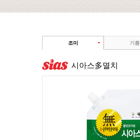
조미
기름
시아스多멸치