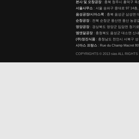
본사 및 오창공장
: 충북 청주시 흥덕구 옥
서울사무소
: 서울 송파구 중대로 97 14층,
음성공장/시아스쿡
: 충북 음성군 삼성면 대
순창공장
: 전북 순창군 풍산면 풍산 농공길
영양공장
: 경상북도 영양군 입암면 청기로 3
엠앤알공장
: 충청북도 음성군 대소면 신내로
(주)정진식품
: 충청남도 천안시 서북구 성
시아스 프랑스
: Rue du Champ Macret 
COPYRIGHTS © 2013 sias ALL RIGHT