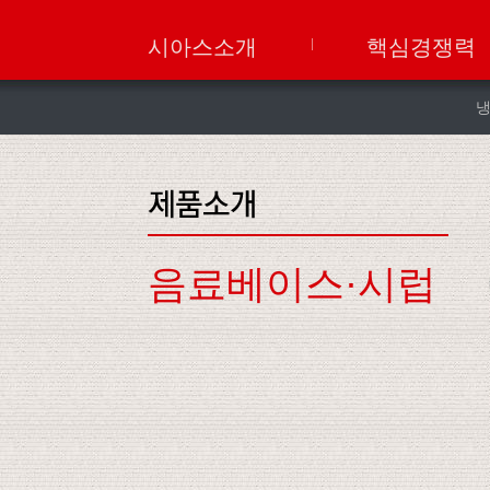
시아스소개
핵심경쟁력
음료베이스·시럽