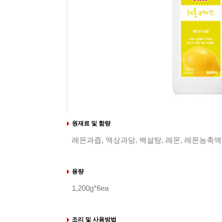
원재료 및 함량
레몬과즙, 액상과당, 백설탕, 레몬, 레몬농축
용량
1,200g*6ea
조리 및 사용방법