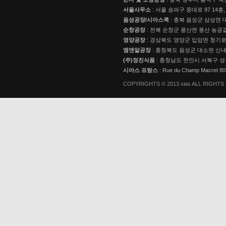
서울사무소
: 서울 송파구 중대로 97 14층,
음성공장/시아스쿡
: 충북 음성군 삼성면 대
순창공장
: 전북 순창군 풍산면 풍산 농공길
영양공장
: 경상북도 영양군 입암면 청기로 3
엠앤알공장
: 충청북도 음성군 대소면 신내로
(주)정진식품
: 충청남도 천안시 서북구 성
시아스 프랑스
: Rue du Champ Macret 
COPYRIGHTS © 2013 sias ALL RIGHT