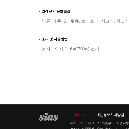
알레르기 유발물질
난류, 대두, 밀, 우유, 토마토, 돼지고기, 쇠고
조리 및 사용방법
전자레인지 약 6분(700w) 조리
시아스 소개
개인정보처리방침
㈜시아스
대표이사 최일우
사업자등
본사 및 오창공장
: 충북 청주시 흥덕구 옥