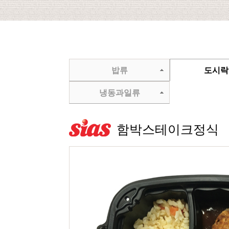
밥류
도시락
냉동과일류
함박스테이크정식