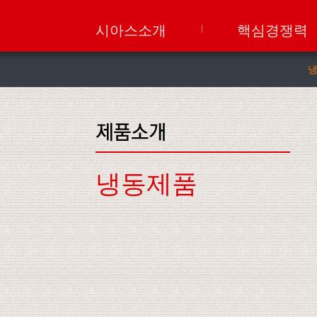
시아스소개
핵심경쟁력
냉동제품