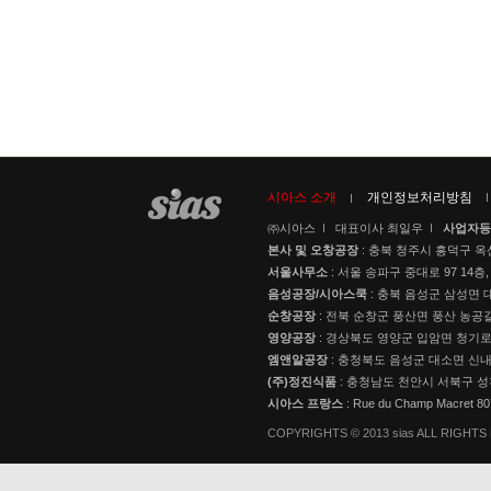
시아스 소개
개인정보처리방침
㈜시아스
대표이사 최일우
사업자등
본사 및 오창공장
: 충북 청주시 흥덕구 옥
서울사무소
: 서울 송파구 중대로 97 14층,
음성공장/시아스쿡
: 충북 음성군 삼성면 대
순창공장
: 전북 순창군 풍산면 풍산 농공길
영양공장
: 경상북도 영양군 입암면 청기로 3
엠앤알공장
: 충청북도 음성군 대소면 신내로
(주)정진식품
: 충청남도 천안시 서북구 성
시아스 프랑스
: Rue du Champ Macret 
COPYRIGHTS © 2013 sias ALL RIGHT