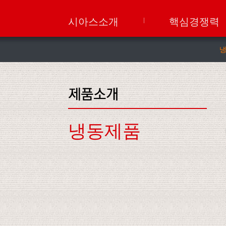
시아스소개
핵심경쟁력
냉동제품