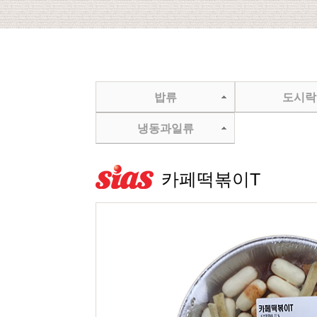
밥류
도시락
냉동과일류
카페떡볶이T