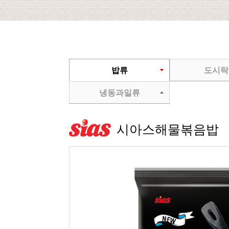
밥류
도시락
냉동과일류
시아스해물볶음밥