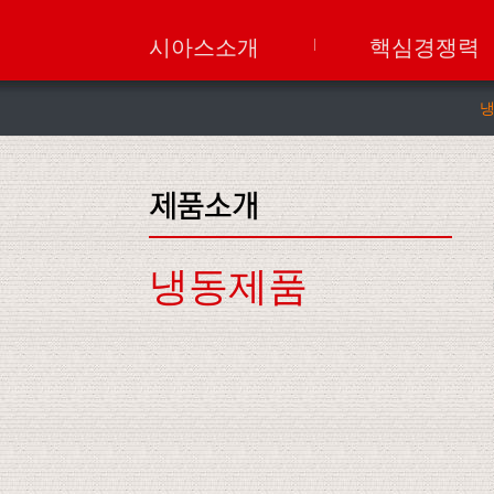
시아스소개
핵심경쟁력
냉동제품