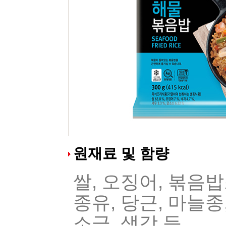
원재료 및 함량
쌀, 오징어, 볶음밥
종유, 당근, 마늘
소금, 생강 등