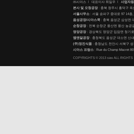
㈜시아스
대표이사 최일우
사업자등
본사 및 오창공장
: 충북 청주시 흥덕구 옥
서울사무소
: 서울 송파구 중대로 97 14층,
음성공장/시아스쿡
: 충북 음성군 삼성면 대
순창공장
: 전북 순창군 풍산면 풍산 농공길
영양공장
: 경상북도 영양군 입암면 청기로 3
엠앤알공장
: 충청북도 음성군 대소면 신내로
(주)정진식품
: 충청남도 천안시 서북구 성
시아스 프랑스
: Rue du Champ Macret 
COPYRIGHTS © 2013 sias ALL RIGHT