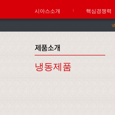
시아스소개
핵심경쟁력
냉동제품