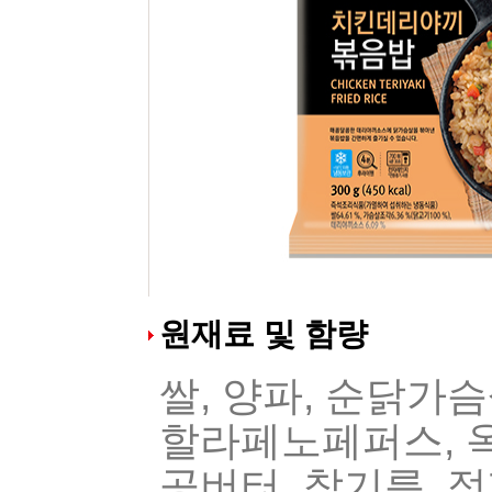
원재료 및 함량
쌀, 양파, 순닭가슴
할라페노페퍼스, 옥
공버터, 참기름, 