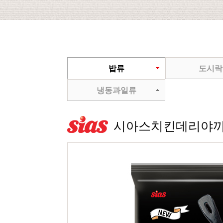
밥류
도시락
냉동과일류
시아스치킨데리야