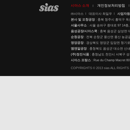
시아스 소개
개인정보처리방침
㈜시아스
대표이사 최일우
사업자등
본사 및 오창공장
: 충북 청주시 흥덕구 옥
서울사무소
: 서울 송파구 중대로 97 14층,
음성공장/시아스쿡
: 충북 음성군 삼성면 대
순창공장
: 전북 순창군 풍산면 풍산 농공길
영양공장
: 경상북도 영양군 입암면 청기로 3
엠앤알공장
: 충청북도 음성군 대소면 신내로
(주)정진식품
: 충청남도 천안시 서북구 성
시아스 프랑스
: Rue du Champ Macret 
COPYRIGHTS © 2013 sias ALL RIGHT