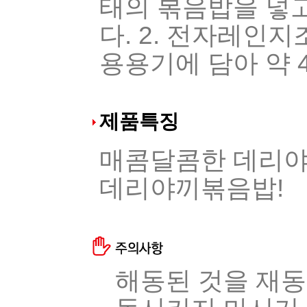
태의 볶음밥을 넣고
다. 2. 전자레인
용용기에 담아 약 
제품특징
매콤달콤한 데리야
데리야끼볶음밥!
해동된 것을 재